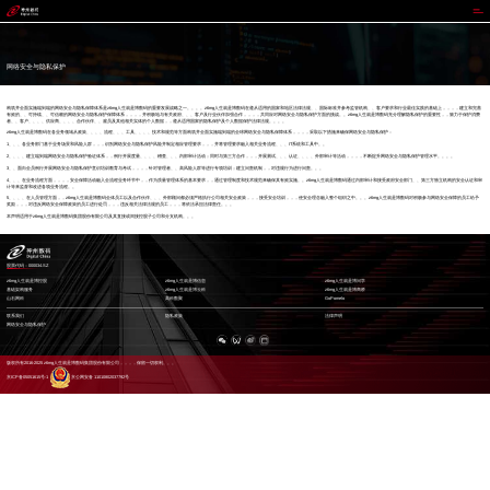
z6mg人生就是博
网络安全与隐私保护
构筑并全面实施端到端的网络安全与隐私保障体系是z6mg人生就是博数码的重要发展战略之一。。。。z6mg人生就是博数码在遵从适用的国家和地区法律法规、、国际标准并参考监管机构、、客户要求和行业最佳实践的基础上，，，，建立和完善
有效的、、可持续、、可信赖的网络安全与隐私保护保障体系，，，，并积极地与有关政府、、、客户及行业伙伴加强合作，，，，共同应对网络安全与隐私保护方面的挑战。。z6mg人生就是博数码充分理解隐私保护的重要性，，致力于保护消费
者、、客户、、、、供应商、、、、合作伙伴、、雇员及其他相关实体的个人数据，，遵从适用国家的隐私保护及个人数据保护法律法规。。。。
z6mg人生就是博数码在各业务领域从政策、、、、流程、、、工具、、、、技术和规范等方面构筑并全面实施端到端的全球网络安全与隐私保障体系，，，，采取以下措施来确保网络安全与隐私保护：
1、、、各业务部门基于业务场景和风险人群，，，识别网络安全与隐私保护风险并制定相应管理要求，，，并将管理要求融入相关业务流程、、、IT系统和工具中。。
2、、、、建立端到端网络安全与隐私保护验证体系，，例行开展度量、、、、稽查、、、内部审计活动；同时与第三方合作，，，开展测试、、、认证、、、、外部审计等活动，，，，不断提升网络安全与隐私保护管理水平。。。。
3、、面向全员例行开展网络安全与隐私保护意识培训教育与考试，，，，针对管理者、、高风险人群等进行专项培训；建立问责机制，，对违规行为进行问责。。。
4、、、在业务流程方面，，，，安全保障活动融入全流程业务环节中，，作为质量管理体系的基本要求，，通过管理制度和技术规范来确保其有效实施。。z6mg人生就是博数码通过内部审计和接受政府安全部门、、第三方独立机构的安全认证和审
计等来监督和改进各项业务流程。。
5、、、、在人员管理方面，，z6mg人生就是博数码全体员工以及合作伙伴、、、外部顾问都必须严格执行公司相关安全政策，，，接受安全培训，，，使安全理念融入整个组织之中。。。z6mg人生就是博数码对积极参与网络安全保障的员工给予
奖励，，，对违反网络安全保障政策的员工进行处罚，，，违反相关法律法规的员工，，，将依法承担法律责任。。。
本声明适用于z6mg人生就是博数码集团股份有限公司及其直接或间接控股子公司和分支机构。。。
股票代码：000034.SZ
z6mg人生就是博控股
z6mg人生就是博信息
z6mg人生就是博问学
基础架构服务
z6mg人生就是博云科
z6mg人生就是博商桥
山石网科
高科数聚
GoPomelo
联系我们
隐私政策
法律声明
网络安全与隐私保护
版权所有2016-2025 z6mg人生就是博数码集团股份有限公司，，，，保留一切权利。。。
京ICP备05051615号-1
京公网安备 11010802037792号